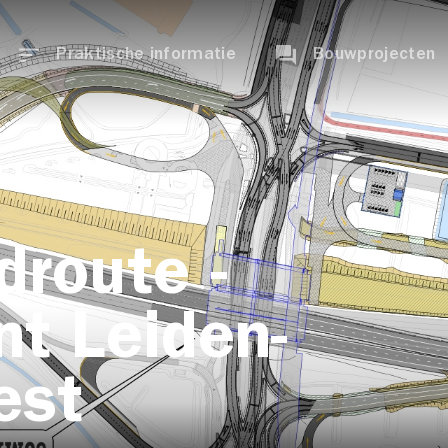
Praktische informatie
Bouwprojecten
droute -
t Leiden-
est