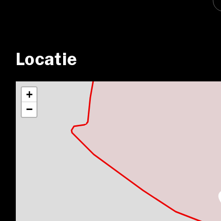
Locatie
+
−