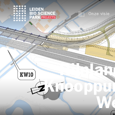
Onze visie
Rijnlan
Knooppun
W