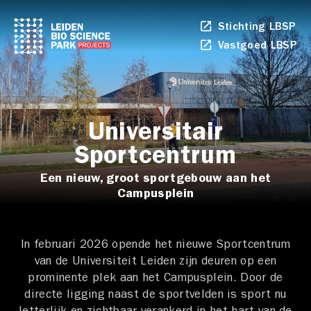
Stichting LBSP
Li
op
Vastgoed LBSP
Li
in
op
ee
in
ni
ee
ta
ni
ta
Universitair
Sportcentrum
Een nieuw, groot sportgebouw aan het
Campusplein
In februari 2026 opende het nieuwe Sportcentrum
van de Universiteit Leiden zijn deuren op een
prominente plek aan het Campusplein. Door de
directe ligging naast de sportvelden is sport nu