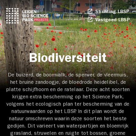
Stichting LBSP
Li
op
Vastgoed LBSP
Li
in
op
ee
in
ni
ee
ta
ni
ta
Biodiversiteit
De buizerd, de boomvalk, de sperwer, de vleermuis,
het bruine zandoogje, de bloedrode heidelibel, de
platte schijfhoorn en de ratelaar. Deze acht soorten
krijgen extra bescherming op het Science Park,
volgens het ecologisch plan ter bescherming van de
natuurwaarden op het LBSP. In dit plan wordt de
natuur omschreven waarin deze soorten het beste
gedijen. Dit varieert van waterpartijen en bloemrijk
grasland, struwelen en ruigte tot bossen, groene