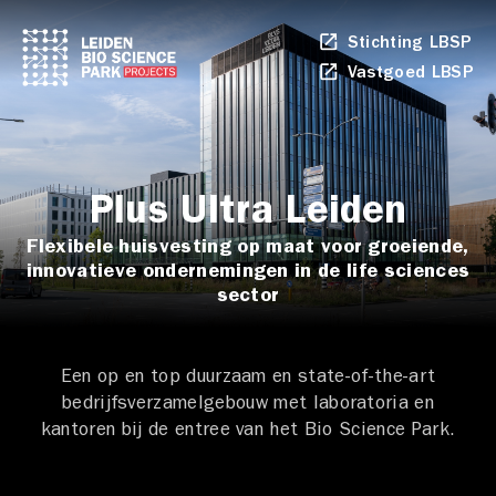
Stichting LBSP
Li
op
Vastgoed LBSP
Li
in
op
ee
in
ni
ee
ta
ni
ta
Plus Ultra Leiden
Flexibele huisvesting op maat voor groeiende,
innovatieve ondernemingen in de life sciences
sector
Een op en top duurzaam en state-of-the-art
bedrijfsverzamelgebouw met laboratoria en
kantoren bij de entree van het Bio Science Park.